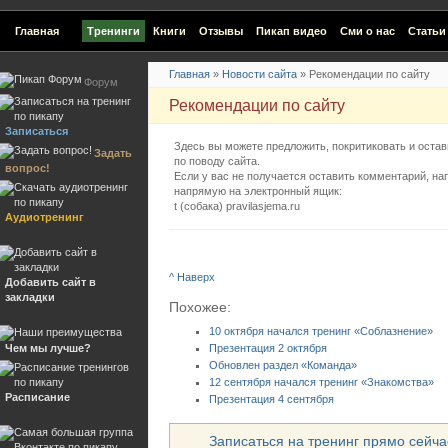
Главная
Тренинги
Книги
Отзывы
Пикап видео
Сми о нас
Статьи
Главная
»
Новости сайта
»
Рекомендации по сайту
Форум
Рекомендации по сайту
Записаться
Здесь вы можете предложить, покритиковать и оста
Задать
по поводу сайта.
вопрос!
Если у вас не получается оставить комментарий, н
напрямую на электронный ящик:
t (собака) pravilasjema.ru
Аудиотренинг
^ Наверх
Добавить сайт в
закладки
Похожее:
10 октября начался тренинг «Соблазнение»
Чем мы лучше?
Презентация 2 октября
Обновлен раздел «Команда»
12 сентября начался тренинг «Знакомства»
Расписание
Презентация 4 сентября
Записаться на тренинг прямо сейчас