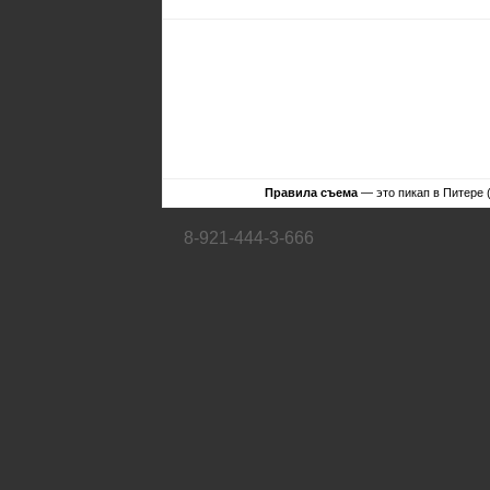
Правила съема
— это пикап в Питере 
8-921-444-3-666