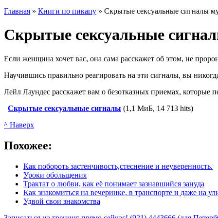
Главная
»
Книги по пикапу
»
Скрытые сексуальные сигналы м
Скрытые сексуальные сигнал
Если женщина хочет вас, она сама расскажет об этом, не пророн
Научившись правильно реагировать на эти сигналы, вы никогда
Лейл Лаундес расскажет вам о безотказных приемах, которые 
Скрытые сексуальные сигналы
(1,1 МиБ, 14 713 hits)
^ Наверх
Похожее:
Как побороть застенчивость,стеснение и неуверенность.
Уроки обольщения
Трактат о любви, как её понимает зазнавшийся зануда
Как знакомиться на вечеринке, в транспорте и даже на ул
Удвой свои знакомства
Записаться на тренинг прямо сейчас! (921) 4443666 (для Петерб