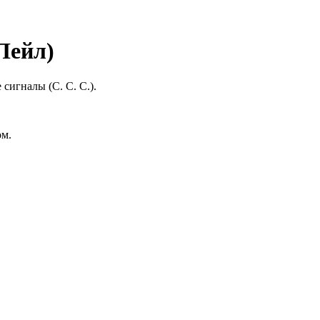
Лейл)
сигналы (С. С. С.).
ом.