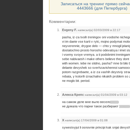
Записаться на тренинг прямо сейчас
4443666 (для Петербурга)
Комментарии:
Evgeny F.
написал(а) 02/03/2009 в 22:17
pasha, iz-za tvoih treningov oni voobshe nichego
vi im daete vse karti v ryki, mojno podymat molod
neyverennie, drygoe delo — chto y mnogil jelani
dostatochno prosto horosho odevatsya i imet st
i vsemy svoye vremya. a ti podobnimi treningam
sebe nabivaesh i make others believe they dont
with women. tebe ne stidno, pasha? mne bi bilo bi
delaete devyshek so sverhzavishennoi samooce
potom razgrebaete, a iz-za vashih deystviy stra
rebata, y kotorih iznachalno nikakih problem so
ne moglo bit. period.
Алекса Крепс
написал(а) 01/04/2009 в 03:12
на самом деле мне выло весело)))))))
не думала что парни такое разбирают ))))))))))
X
написал(а) 17/04/2009 в 01:08
sywestvyjut li osnovnie principi kak snjat devysh