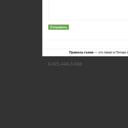
Правила съема
— это пикап в Питере 
8-921-444-3-666