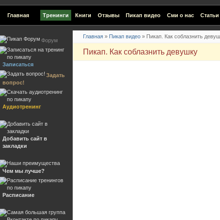
Главная
Тренинги
Книги
Отзывы
Пикап видео
Сми о нас
Статьи
Главная
»
Пикап видео
»
Пикап. Как соблазнить деву
Форум
Пикап. Как соблазнить девушку
Записаться
Задать
вопрос!
Аудиотренинг
Добавить сайт в
закладки
Чем мы лучше?
Расписание