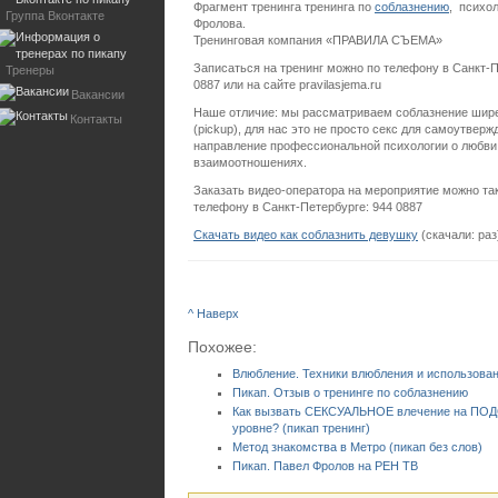
Фрагмент тренинга тренинга по
соблазнению
, психо
Группа Вконтакте
Фролова.
Тренинговая компания «ПРАВИЛА СЪЕМА»
Записаться на тренинг можно по телефону в Санкт-П
Тренеры
0887 или на сайте pravilasjema.ru
Вакансии
Наше отличие: мы рассматриваем соблазнение шире
Контакты
(pickup), для нас это не просто секс для самоутверж
направление профессиональной психологии о любви
взаимоотношениях.
Заказать видео-оператора на мероприятие можно та
телефону в Санкт-Петербурге: 944 0887
Скачать видео как соблазнить девушку
(скачали:
раз
^ Наверх
Похожее:
Влюбление. Техники влюбления и использован
Пикап. Отзыв о тренинге по соблазнению
Как вызвать СЕКСУАЛЬНОЕ влечение на П
уровне? (пикап тренинг)
Метод знакомства в Метро (пикап без слов)
Пикап. Павел Фролов на РЕН ТВ